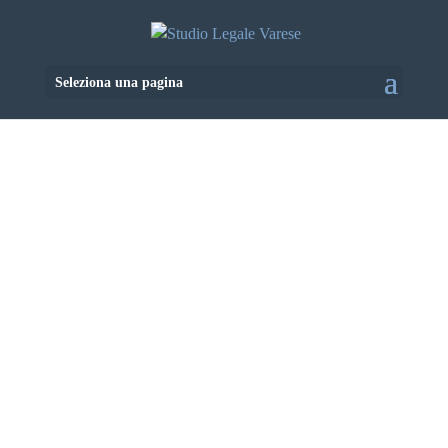
Seleziona una pagina
a genova dal 1986
AVVOCATO
NICOLA VARESE
L’Avvocato Nicola Varese è titolare dello Studio
legale Varese, a Genova ma operativo su tutto il
territorio italiano. Avvalendosi della
collaborazione dell’Avv. Barbara Cavana e
dell’Avv. Roberta Ghiglione, pratica la