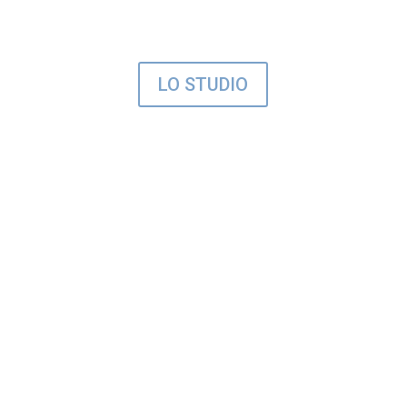
professione nell’ambito del diritto civile
LO STUDIO
Avvocato Nicola Varese
a Genova
Esercitando la professione dal 1986,
l’Avvocato Nicola Varese a Genova è a completa